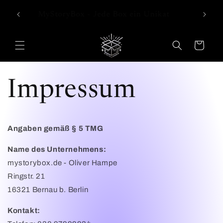
Direkt
MySt
zum
MyStoryBox - Jede Box ein Unikat
Inhalt
Warenkorb
Impressum
Angaben gemäß § 5 TMG
Name des Unternehmens:
mystorybox.de - Oliver Hampe
Ringstr. 21
16321 Bernau b. Berlin
Kontakt: